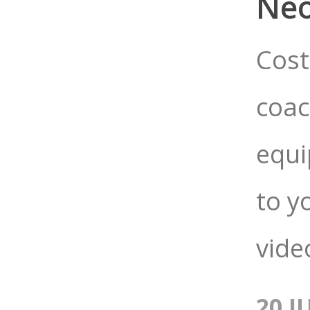
Neo
Cost
coac
equi
to y
vide
20 J