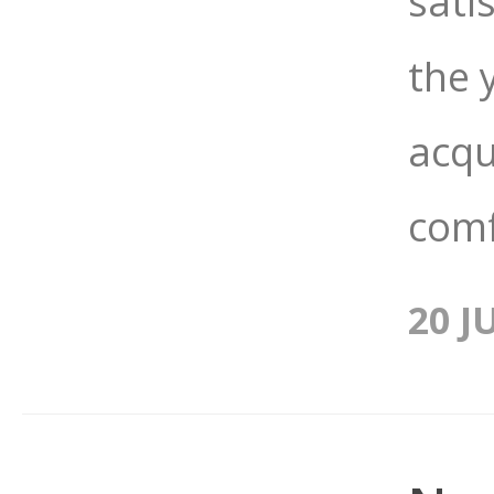
sati
the 
acqu
com
20 J