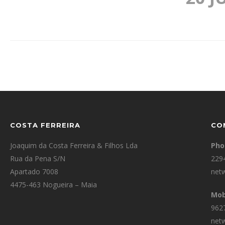
COSTA FERREIRA
CO
Joaquim da Costa Ferreira & Filhos Lda
Pho
Rua da Pena S/N
2294
Apartado 7008
net
4475-463 Nogueira – Maia
Mob
9627
net