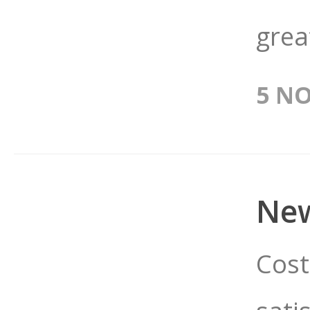
grea
5 N
New
Cost