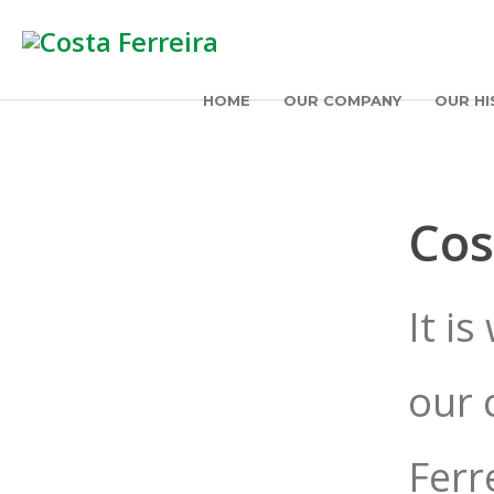
HOME
OUR COMPANY
OUR HI
Cos
It i
our 
Ferr