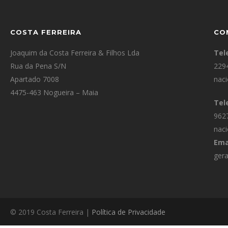
COSTA FERREIRA
CO
Joaquim da Costa Ferreira & Filhos Lda
Tel
Rua da Pena S/N
229
Apartado 7008
naci
4475-463 Nogueira – Maia
Tel
962
naci
Ema
gera
© 2019 Costa Ferreira |
Política de Privacidade