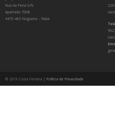
Rua da Pena S/N
229
Apartado 7008
naci
4475-463 Nogueira – Maia
Tel
962
naci
Ema
gera
© 2019 Costa Ferreira |
Política de Privacidade