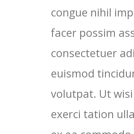
congue nihil im
facer possim as
consectetuer ad
euismod tincidu
volutpat. Ut wis
exerci tation ull