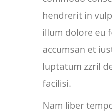
hendrerit in vul
illum dolore eu f
accumsan et iust
luptatum zzril d
facilisi.
Nam liber tempo