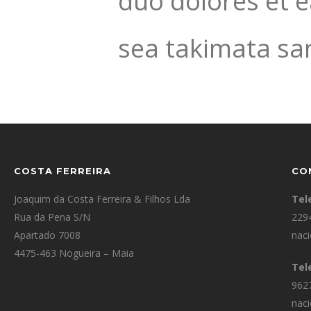
duo dolores et e
sea takimata sa
COSTA FERREIRA
CO
Joaquim da Costa Ferreira & Filhos Lda
Tel
Rua da Pena S/N
229
Apartado 7008
naci
4475-463 Nogueira – Maia
Tel
962
naci