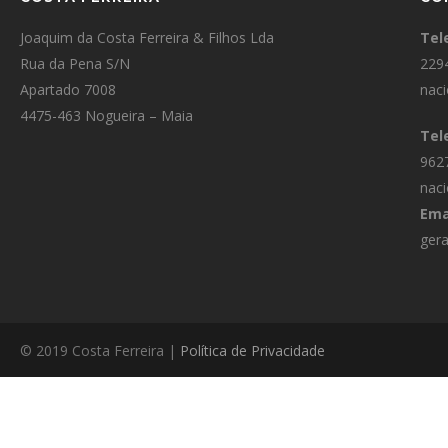
Joaquim da Costa Ferreira & Filhos Lda
Tel
Rua da Pena S/N
229
Apartado 7008
naci
4475-463 Nogueira – Maia
Tel
962
naci
Ema
gera
© 2019 Costa Ferreira |
Política de Privacidade